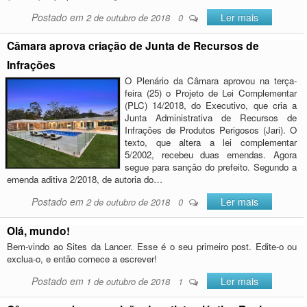
Postado em
Ler mais
2 de outubro de 2018
0
Câmara aprova criação de Junta de Recursos de
Infrações
O Plenário da Câmara aprovou na terça-
feira (25) o Projeto de Lei Complementar
(PLC) 14/2018, do Executivo, que cria a
Junta Administrativa de Recursos de
Infrações de Produtos Perigosos (Jari). O
texto, que altera a lei complementar
5/2002, recebeu duas emendas. Agora
segue para sanção do prefeito. Segundo a
emenda aditiva 2/2018, de autoria do…
Postado em
Ler mais
2 de outubro de 2018
0
Olá, mundo!
Bem-vindo ao Sites da Lancer. Esse é o seu primeiro post. Edite-o ou
exclua-o, e então comece a escrever!
Postado em
Ler mais
1 de outubro de 2018
1